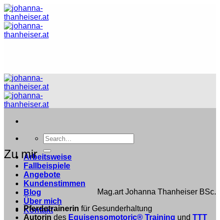
Zum
Inhalt
springen
Zu mir
Arbeitsweise
Fallbeispiele
Angebote
Kundenstimmen
Mag.art Johanna Thanheiser BSc.
Blog
Über mich
Pferdetrainerin
für Gesunderhaltung
Kontakt
Autorin
des
Equisensomotoric® Training
und
TTT