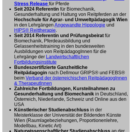
Stress Release
für Pferde
Seit 2024
Referentin
für Biomechanik,
Gesunderhaltung und Haltung von Reitpferden an der
Hochschule für Agrar- und Umweltpädagogik Wien
in den Lehrgängen
Angewandte Hippologie
und
HIPS® Reittherapie
.
Seit 2014 Referentin und Prüfungsbeirat
für
Biomechanik, Pferdeausbildung und
Gelassenheitstraining in den bundesweiten
Ausbildungen von ReitpädagogInnen für die
Lehrgänge der
Landwirtschaftlichen
Fortbildungsinstitute
Bundeszertifizierte Ganzheitliche
Reitpädagogin
nach Dellmour GRIPS® und FEBS®
beim
Verband der österreichischen ReitpädagogInnen
& TherapeutInnen
Zahlreiche Fortbildungen, Kursteilnahmen zu
Gesunderhaltung und Biomechanik
in Deutschland,
Österreich, Niederlande, Schweiz und Online aus den
USA
Künstlerischer Studienabschluss
in der
Meisterklasse der Universität der Bildenden Künste
Wien (Raumlagebeziehungen, Proportionenlehre,
Modellbau, Kinetic Art)
Naturwissenschaftlicher Studienabschluss
an der