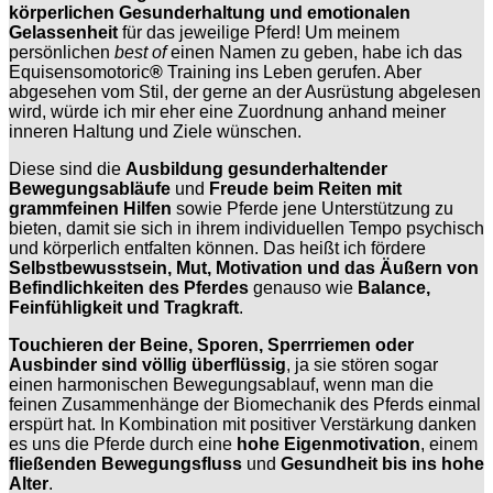
körperlichen Gesunderhaltung und emotionalen
Gelassenheit
für das jeweilige Pferd! Um meinem
persönlichen
best of
einen Namen zu geben, habe ich das
Equisensomotoric
®
Training ins Leben gerufen. Aber
abgesehen vom Stil, der gerne an der Ausrüstung abgelesen
wird, würde ich mir eher eine Zuordnung anhand meiner
inneren Haltung und Ziele wünschen.
Diese sind die
Ausbildung gesunderhaltender
Bewegungsabläufe
und
Freude beim Reiten mit
grammfeinen Hilfen
sowie Pferde jene Unterstützung zu
bieten, damit sie sich in ihrem individuellen Tempo psychisch
und körperlich entfalten können. Das heißt ich fördere
Selbstbewusstsein, Mut, Motivation und das Äußern von
Befindlichkeiten des Pferdes
genauso wie
Balance,
Feinfühligkeit und Tragkraft
.
Touchieren der Beine, Sporen, Sperrriemen oder
Ausbinder sind völlig überflüssig
, ja sie stören sogar
einen harmonischen Bewegungsablauf, wenn man die
feinen Zusammenhänge der Biomechanik des Pferds einmal
erspürt hat. In Kombination mit positiver Verstärkung danken
es uns die Pferde durch eine
hohe Eigenmotivation
, einem
fließenden Bewegungsfluss
und
Gesundheit bis ins hohe
Alter
.