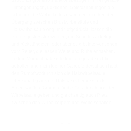
usw… Es gibt also situationsbezogen immer gerade
Hilfengebungen, Lektionen, Geisteshaltungen die
schieben die Wirbelkette zusammen, machen den
Übergang zwischen Brustwirbelsäule und
Halswirbelsäule eng und tiefgedrückt, lassen die
Pferde gestresster werden, die Schritte zackeliger
und rückständiger.. oder aber es gibt Interventionen
vom Reiter, die lassen Weite und Ruhe entstehen.
In dem Moment habe ich den Ton gerade richtig
getroffen und mein kleiner Gangpferdewallach hebt
den Rumpf wodurch sich die Halswirbelsäule
teleskopartig aus der Halsbasis herausstreckt.
Einen sanften Rahmen für die Geraderichtung der
Wirbelsäule geben und gleichzeitig auch Platz
zwischen den Wirbelkörpern und Weite schaffen.