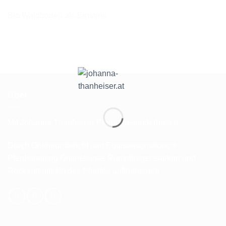
Bio Waldboden als Einstreu
Über
Mit Johanna Thanheiser Pferde gesunderhalten.
Durch Onlineunterricht und Equisensomotoric®
Pferdetraining Onlinekurse: Rumpfträger stärken und
Rückenmuskeln des Pferdes auftrainieren!