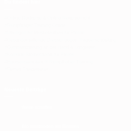
Du findest hier
#Online Reitkurse & Online Reitunterricht
#Rumpfträger Training Online
#Übungen für Muskelaufbau für Pferde
#Gesunderhaltende Dressur gegen Trageerschöpfung
#Gymnastizierung an der Hand & Longieren
#Korrekte Biomechanik für Pferde
#Equisensomotoric® Rumpfheber Training
#Feines Freizeitreiten
Neueste Beiträge
Weite schaffen
Keine
Kommentare
zu
Weite
Bio Waldboden als Einstreu
schaffen