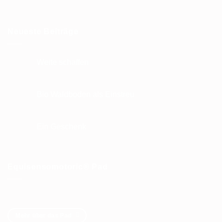
Neueste Beiträge
Weite schaffen
Keine
Kommentare
zu
Weite
Bio Waldboden als Einstreu
schaffen
Keine
Kommentare
zu
Bio
Ein Geschenk
Waldboden
als
Keine
Einstreu
Kommentare
zu
Ein
Geschenk
Equisensomotoric® Pad
Mehr über das Pad