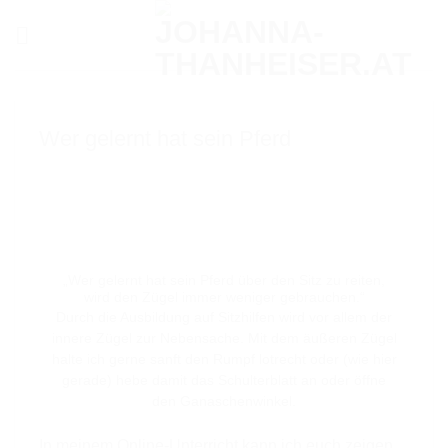
Zum
Inhalt
springen
Wer gelernt hat sein Pferd
„Wer gelernt hat sein Pferd über den Sitz zu reiten,
wird den Zügel immer weniger gebrauchen.“
Durch die Ausbildung auf Sitzhilfen wird vor allem der
innere Zügel zur Nebensache. Mit dem äußeren Zügel
halte ich gerne sanft den Rumpf lotrecht oder (wie hier
gerade) hebe damit das Schulterblatt an oder öffne
den Ganaschenwinkel.
In meinem Online-Unterricht kann ich euch zeigen