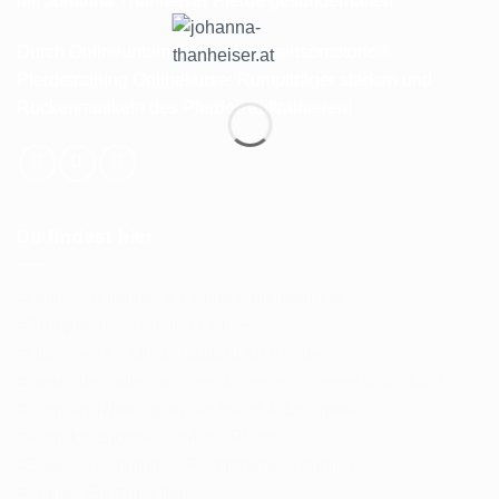
Mit Johanna Thanheiser Pferde gesunderhalten.
Durch Onlineunterricht und Equisensomotoric®
Pferdetraining Onlinekurse: Rumpfträger stärken und
Rückenmuskeln des Pferdes auftrainieren!
Du findest hier
#Online Reitkurse & Online Reitunterricht
#Rumpfträger Training Online
#Übungen für Muskelaufbau für Pferde
#Gesunderhaltende Dressur gegen Trageerschöpfung
#Gymnastizierung an der Hand & Longieren
#Korrekte Biomechanik für Pferde
#Equisensomotoric® Rumpfheber Training
#Feines Freizeitreiten